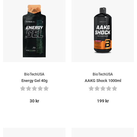
BioTechUSA
BioTechUSA
Energy Gel 40g
AAKG Shock 1000ml
30
kr
199
kr