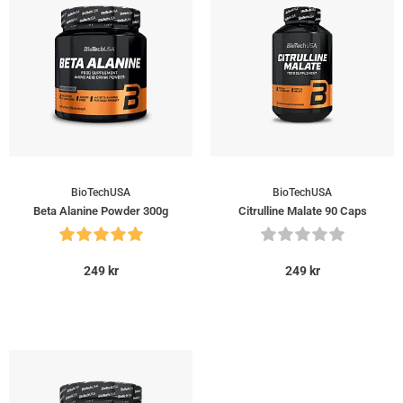
BioTechUSA
BioTechUSA
Beta Alanine Powder 300g
Citrulline Malate 90 Caps
249
kr
249
kr