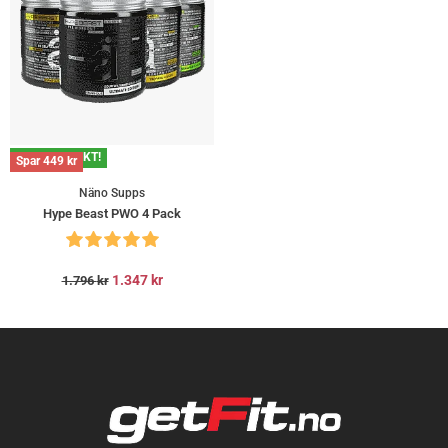
GRATIS FRAKT!
Spar
449
kr
Näno Supps
Hype Beast PWO 4 Pack
1.347
kr
1.796
kr