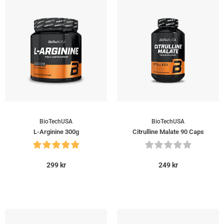
BioTechUSA
BioTechUSA
L-Arginine 300g
Citrulline Malate 90 Caps
299
kr
249
kr