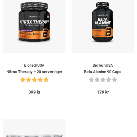
BioTechUSA
BioTechUSA
Nitrox Therapy – 20 serveringer
Beta Alanine 90 Caps
399
kr
179
kr