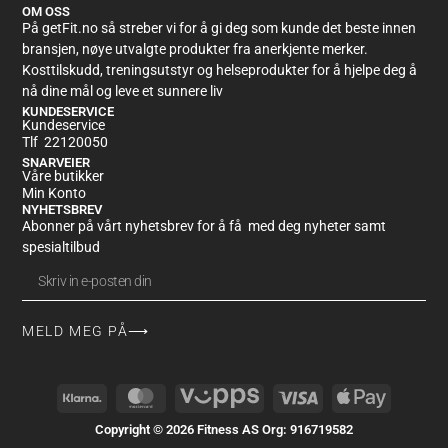
OM OSS
På getFit.no så streber vi for å gi deg som kunde det beste innen
bransjen, nøye utvalgte produkter fra anerkjente merker.
Kosttilskudd, treningsutstyr og helseprodukter for å hjelpe deg å
nå dine mål og leve et sunnere liv
KUNDESERVICE
Kundeservice
Tlf 22120050
SNARVEIER
Våre butikker
Min Konto
NYHETSBREV
Abonner på vårt nyhetsbrev for å få med deg nyheter samt
spesialtilbud
MELD MEG PÅ⟶
Alternative:
Copyright © 2026 Fitness AS Org: 916719582
This site is protected by reCAPTCHA and the Google
Privacy Policy
and
Terms of Service
appl.