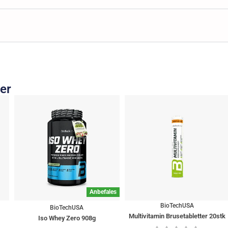
ter
Anbefales
BioTechUSA
BioTechUSA
Multivitamin Brusetabletter 20stk
Iso Whey Zero 908g