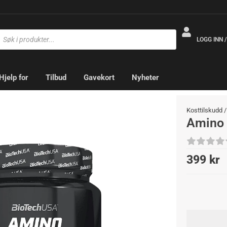
LOGG INN 
Hjelp for
Tilbud
Gavekort
Nyheter
Kosttilskudd
Amino 
399
kr