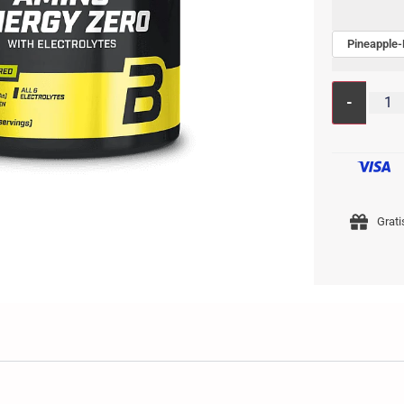
Pineapple
-
Grati