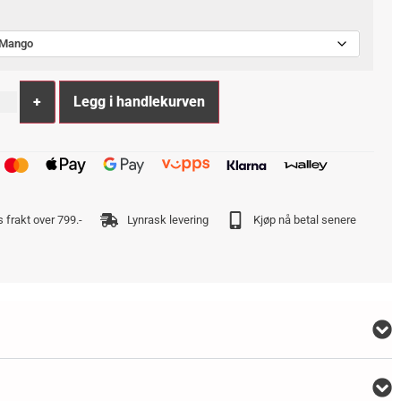
-Mango
Alternative:
+
Legg i handlekurven
s frakt over 799.-
Lynrask levering
Kjøp nå betal senere