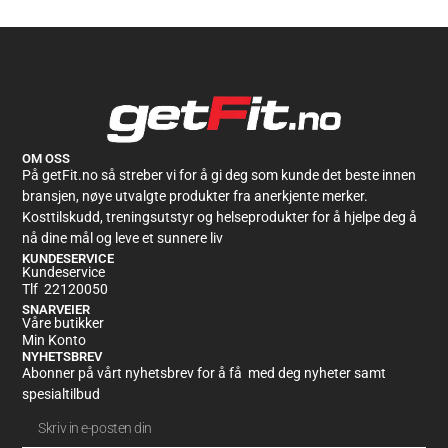
Kundevurderinger
Barebells Coco Choco 12x 55g
Lina Frigga Reiners
Rating: 5/5
Veldig god!
Elsker at den ikke er sånn falsk søt kokossmak på!
OM OSS
Wed May 15 2024 08:50:22 GMT+0000 (Coordinated Universal Time)
På getFit.no så streber vi for å gi deg som kunde det beste innen
bransjen, nøye utvalgte produkter fra anerkjente merker.
Kosttilskudd, treningsutstyr og helseprodukter for å hjelpe deg å
nå dine mål og leve et sunnere liv
KUNDESERVICE
Kundeservice
Tlf 22120050
SNARVEIER
Våre butikker
Min Konto
NYHETSBREV
Abonner på vårt nyhetsbrev for å få med deg nyheter samt
spesialtilbud