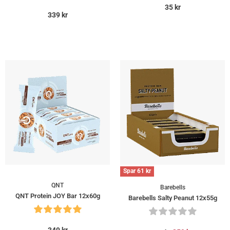
35
kr
339
kr
Spar
61
kr
QNT
Barebells
QNT Protein JOY Bar 12x60g
Barebells Salty Peanut 12x55g
349
kr