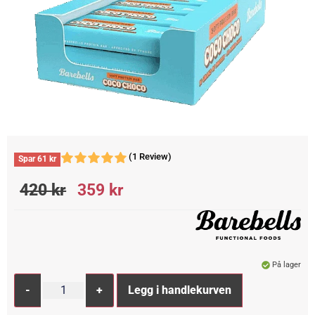
(1 Review)
Spar
61
kr
420
kr
359
kr
På lager
Alternative:
-
+
Legg i handlekurven