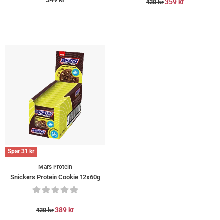
359
kr
420
kr
Spar
31
kr
Mars Protein
Snickers Protein Cookie 12x60g
389
kr
420
kr