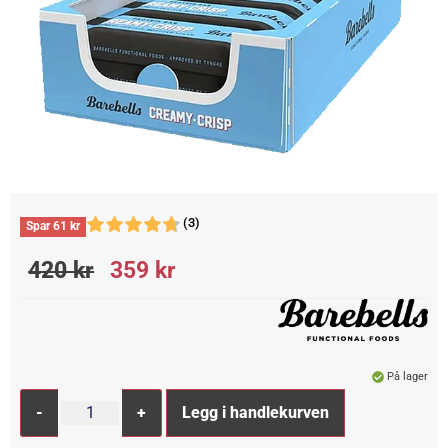
(3)
Spar
61
kr
420
kr
359
kr
På lager
Alternative:
-
+
Legg i handlekurven