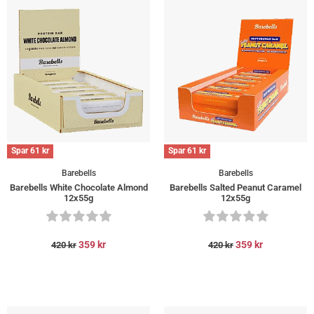
Spar
61
kr
Spar
61
kr
Barebells
Barebells
Barebells White Chocolate Almond
Barebells Salted Peanut Caramel
12x55g
12x55g
359
kr
359
kr
420
kr
420
kr