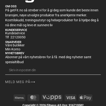
Likte chrunchen i den!!!
OM OSS
Mon Feb 24 2025 12:14:20 GMT+0000 (Coordinated Universal Time)
På getFit.no så streber vi for å gi deg som kunde det beste innen
Barebells Creamy Crisp 12 x 55g
bransjen, nøye utvalgte produkter fra anerkjente merker.
Anna Grønningsæter
Kosttilskudd, treningsutstyr og helseprodukter for å hjelpe deg å
Rating: 5/5
nå dine mål og leve et sunnere liv
KUNDESERVICE
God smak og konsistens
Kundeservice
Thu Feb 13 2025 15:39:55 GMT+0000 (Coordinated Universal Time)
Tlf 22120050
Barebells Creamy Crisp 12 x 55g
SNARVEIER
Anna Grønningsæter
Våre butikker
Rating: 5/5
Min Konto
NYHETSBREV
Abonner på vårt nyhetsbrev for å få med deg nyheter samt
God smak og konsistens
Thu Feb 13 2025 15:39:55 GMT+0000 (Coordinated Universal Time)
spesialtilbud
MELD MEG PÅ⟶
Alternative:
Copyright © 2026 Fitness AS Org: 916719582