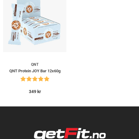
QNT
QNT Protein JOY Bar 12x60g
349
kr
Kundevurderinger
Barebells Creamy Crisp 12 x 55g
Alette Fladstad
Rating: 4/5
Nice crunch