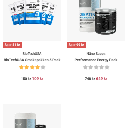
Spar
41
kr
Spar
99
kr
BioTechUSA
Näno Supps
BioTechUSA Smakspakken 5 Pack
Performance Energy Pack
109
kr
649
kr
150
kr
748
kr