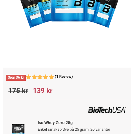
(1 Review)
Spar
36
kr
175
kr
139
kr
Iso Whey Zero 25g
Enkel smaksprøve på 25 gram. 20 varianter