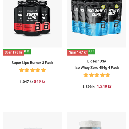
GRATIS FRAKT!
GRATIS FRAKT!
Spar
198
kr
Spar
147
kr
BioTechUSA
Super Lipo Burner 3 Pack
Iso Whey Zero 454g 4 Pack
849
kr
1.047
kr
1.249
kr
1.396
kr