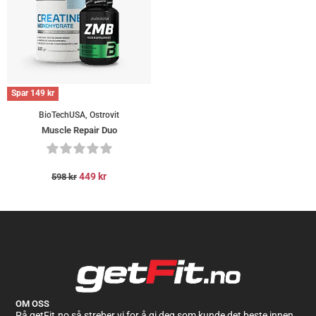
Spar
149
kr
BioTechUSA, Ostrovit
Muscle Repair Duo
449
kr
598
kr
Kundevurderinger
BioTechUSA Smakspakken 5 Pack
Marie
Rating: 5/5
Proteinpulver
"Gode smaker og
pluss for laktosefri
"
OM OSS
Mon Jun 29 2026 20:08:43 GMT+0000 (Coordinated Universal Time)
På getFit.no så streber vi for å gi deg som kunde det beste innen