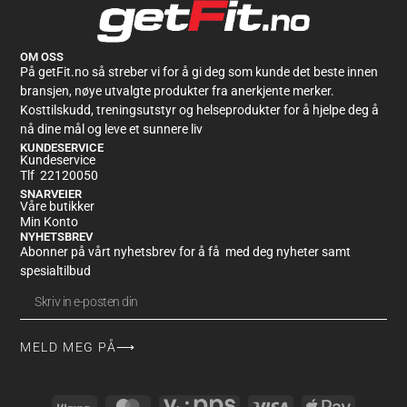
Rating: 5/5
Kjempebra!
Veldig bra produkt. Jeg liker at det bruker
Creapure
, og det gjør meg ikke oppb
OM OSS
Mon Jun 22 2026 12:46:11 GMT+0000 (Coordinated Universal Time)
På getFit.no så streber vi for å gi deg som kunde det beste innen
bransjen, nøye utvalgte produkter fra anerkjente merker.
Kosttilskudd, treningsutstyr og helseprodukter for å hjelpe deg å
nå dine mål og leve et sunnere liv
KUNDESERVICE
Kundeservice
Tlf 22120050
SNARVEIER
Våre butikker
Min Konto
NYHETSBREV
Abonner på vårt nyhetsbrev for å få med deg nyheter samt
spesialtilbud
MELD MEG PÅ⟶
Alternative: