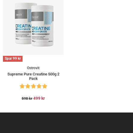
Spar
99
kr
Ostrovit
Supreme Pure Creatine 500g 2
Pack
499
kr
598
kr
Kundevurderinger
100% Micronized Creatine Monohydrate Creapure 300g
Julia Mikhailova