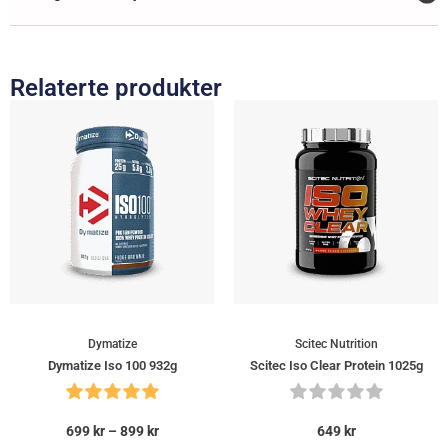
Relaterte produkter
Dymatize
Scitec Nutrition
Dymatize Iso 100 932g
Scitec Iso Clear Protein 1025g
699
kr
–
899
kr
649
kr