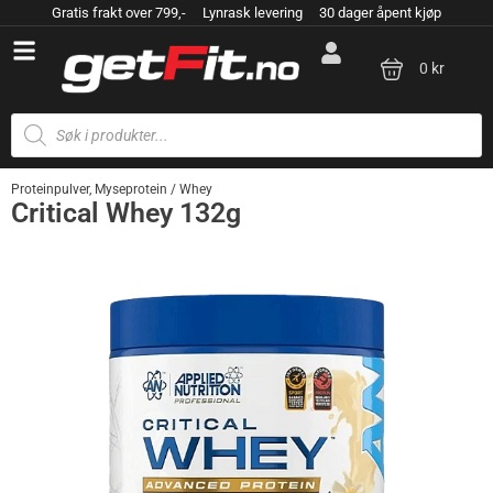
Gratis frakt over 799,- Lynrask levering 30 dager åpent kjøp
0 kr
Proteinpulver
,
Myseprotein / Whey
Critical Whey 132g