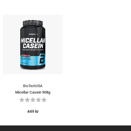
BioTechUSA
Micellar Casein 908g
449
kr