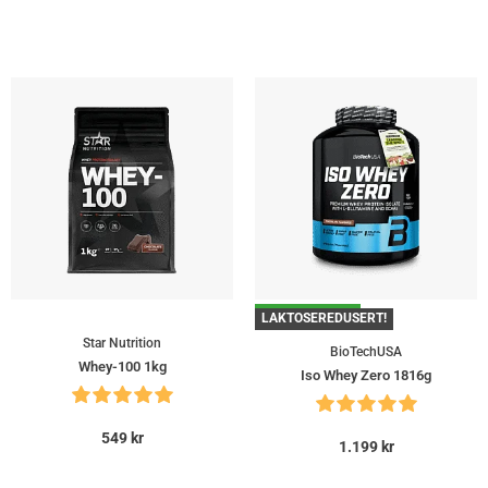
GRATIS FRAKT!
LAKTOSEREDUSERT!
Star Nutrition
BioTechUSA
Whey-100 1kg
Iso Whey Zero 1816g
549
kr
1.199
kr