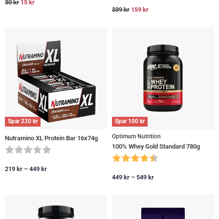
30
kr
15
kr
339
kr
159
kr
Spar
230
kr
Spar
100
kr
Optimum Nutrition
Nutramino XL Protein Bar 16x74g
100% Whey Gold Standard 780g
219
kr
–
449
kr
449
kr
–
549
kr