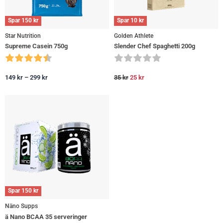
Spar
150
kr
Spar
10
kr
Star Nutrition
Golden Athlete
Supreme Casein 750g
Slender Chef Spaghetti 200g
149
kr
–
299
kr
35
kr
25
kr
Spar
150
kr
Näno Supps
ä Nano BCAA 35 serveringer