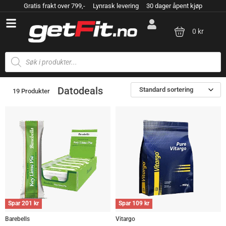
Gratis frakt over 799,- Lynrask levering 30 dager åpent kjøp
0 kr
Datodeals
Standard sortering
19 Produkter
Spar
201
kr
Spar
109
kr
Barebells
Vitargo