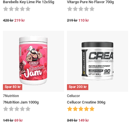
Barebells Key Lime Pie 12x55g
Vitargo Pure No Flavor 700g
420
kr
219
kr
219
kr
110
kr
Spar
80
kr
Spar
200
kr
7Nutrition
Cellucor
7Nutrition Jam 1000g
Cellucor Creatine 306g
149
kr
69
kr
349
kr
149
kr