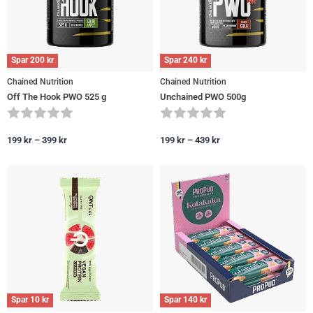
Spar
200
kr
Spar
240
kr
Chained Nutrition
Chained Nutrition
Off The Hook PWO 525 g
Unchained PWO 500g
199
kr
–
399
kr
199
kr
–
439
kr
Spar
10
kr
Spar
140
kr