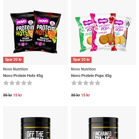
Spar
20
kr
Spar
20
kr
Novo Nutrition
Novo Nutrition
Novo Protein Hots 45g
Novo Protein Pops 45g
35
kr
15
kr
35
kr
15
kr