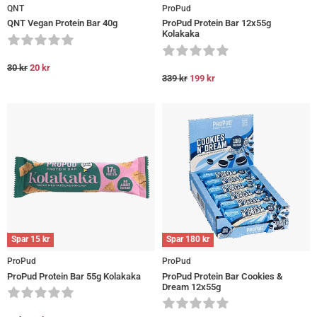
QNT
ProPud
QNT Vegan Protein Bar 40g
ProPud Protein Bar 12x55g
Kolakaka
30
kr
20
kr
339
kr
199
kr
Spar
15
kr
Spar
180
kr
ProPud
ProPud
ProPud Protein Bar 55g Kolakaka
ProPud Protein Bar Cookies &
Dream 12x55g