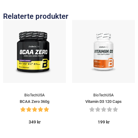
Relaterte produkter
BioTechUSA
BioTechUSA
BCAA Zero 360g
Vitamin D3 120 Caps
349
kr
199
kr