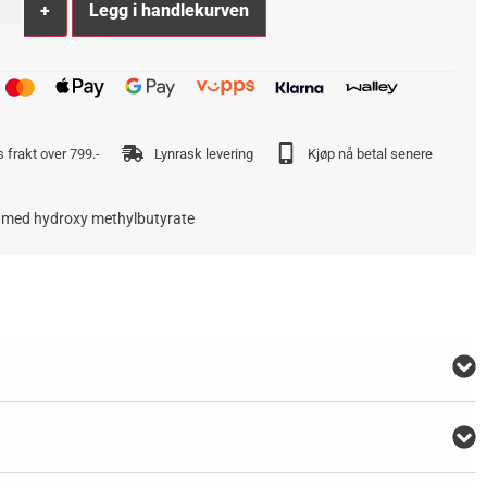
+
Legg i handlekurven
s frakt over 799.-
Lynrask levering
Kjøp nå betal senere
 med hydroxy methylbutyrate