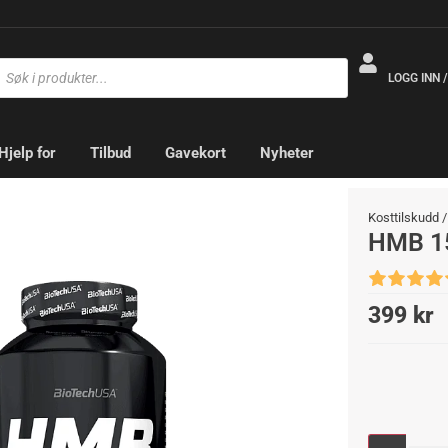
LOGG INN 
Hjelp for
Tilbud
Gavekort
Nyheter
Kosttilskudd
HMB 1
399
kr