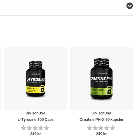
BioTechUSA
BioTechUSA
L-Tyrosine 100 Caps
Creatine PH-X 90 kapsler
249
kr
249
kr