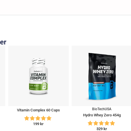
ter
BioTechUSA
Vitamin Complex 60 Caps
Hydro Whey Zero 454g
199
kr
329
kr