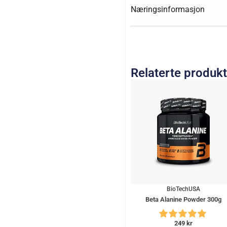
Næringsinformasjon
Relaterte produk
BioTechUSA
Beta Alanine Powder 300g
249
kr