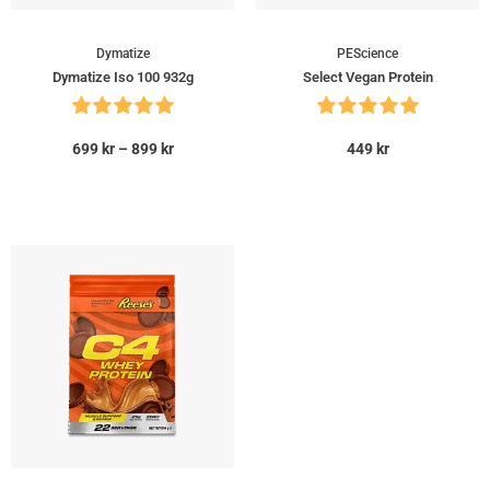
Dymatize
PEScience
Dymatize Iso 100 932g
Select Vegan Protein
699
kr
–
899
kr
449
kr