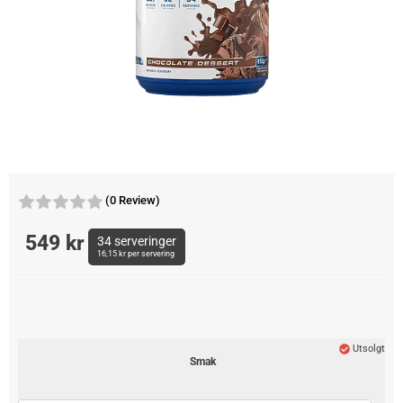
(0 Review)
549
kr
34
serveringer
16,15
kr
per servering
Utsolgt
Smak