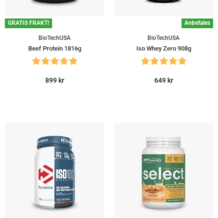
GRATIS FRAKT!
Anbefales
BioTechUSA
BioTechUSA
Beef Protein 1816g
Iso Whey Zero 908g
899
kr
649
kr