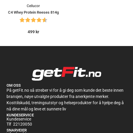
Cellucor
C4 Whey Protein Reeses 814g
499
kr
OM OSS
På getFit.no så streber vi for å gi deg som kunde det beste innen
bransjen, nøye utvalgte produkter fra anerkjente merker.
Kosttilskudd, treningsutstyr og helseprodukter for å hjelpe deg å
nå dine mål og leve et sunnere liv
KUNDESERVICE
Kundeservice
Tlf 22120050
SNARVEIER