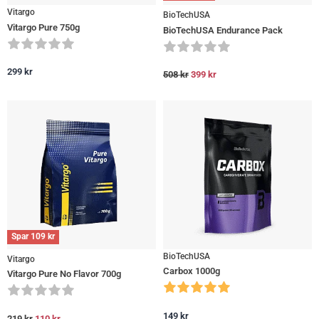
Vitargo
BioTechUSA
Vitargo Pure 750g
BioTechUSA Endurance Pack
299
kr
508
kr
399
kr
Spar
109
kr
BioTechUSA
Vitargo
Carbox 1000g
Vitargo Pure No Flavor 700g
149
kr
219
kr
110
kr