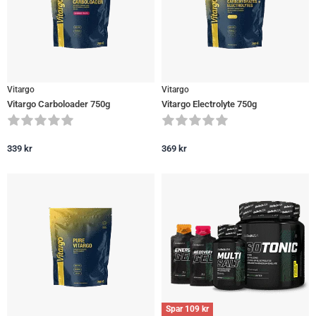
Vitargo
Vitargo
Vitargo Carboloader 750g
Vitargo Electrolyte 750g
339
kr
369
kr
Spar
109
kr