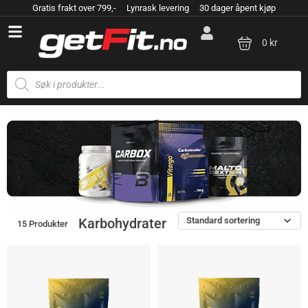
Gratis frakt over 799,- Lynrask levering 30 dager åpent kjøp
0 kr
Standard sortering
Karbohydrater
15 Produkter