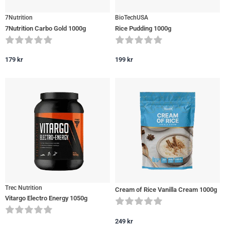
7Nutrition
BioTechUSA
7Nutrition Carbo Gold 1000g
Rice Pudding 1000g
179
kr
199
kr
Trec Nutrition
Cream of Rice Vanilla Cream 1000g
Vitargo Electro Energy 1050g
249
kr