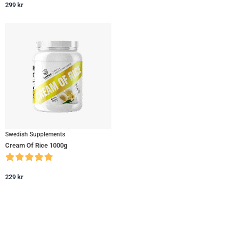
299
kr
Swedish Supplements
Cream Of Rice 1000g
229
kr