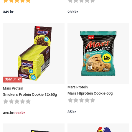
349
kr
289
kr
Spar
31
kr
Mars Protein
Mars Protein
Mars HIprotein Cookie 60g
Snickers Protein Cookie 12x60g
35
kr
420
kr
389
kr