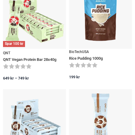
Spar
100
kr
BioTechUSA
QNT
Rice Pudding 1000g
QNT Vegan Protein Bar 28x40g
199
kr
649
kr
–
749
kr