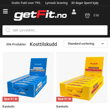
Gratis frakt over 799,- Lynrask levering 30 dager åpent kjøp
0 kr
Kosttilskudd
Standard sortering
396 Produkter
Spar
61
kr
Spar
61
kr
Barebells
Barebells