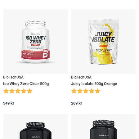
BioTechUSA
BioTechUSA
Iso Whey Zero Clear 500g
Juicy Isolate 500g Orange
349
kr
289
kr