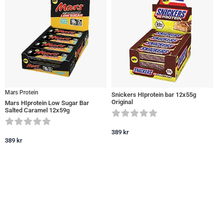
Mars Protein
Snickers HIprotein bar 12x55g
Original
Mars HIprotein Low Sugar Bar
Salted Caramel 12x59g
389
kr
389
kr