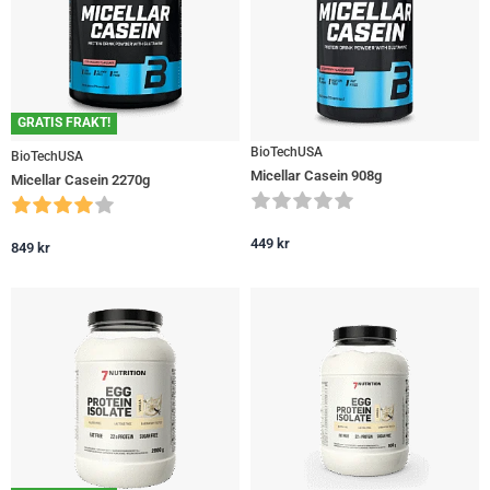
GRATIS FRAKT!
BioTechUSA
BioTechUSA
Micellar Casein 908g
Micellar Casein 2270g
449
kr
849
kr