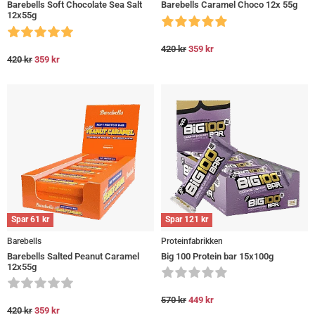
Barebells Soft Chocolate Sea Salt
Barebells Caramel Choco 12x 55g
12x55g
420
kr
359
kr
420
kr
359
kr
Spar
61
kr
Spar
121
kr
Barebells
Proteinfabrikken
Barebells Salted Peanut Caramel
Big 100 Protein bar 15x100g
12x55g
570
kr
449
kr
420
kr
359
kr