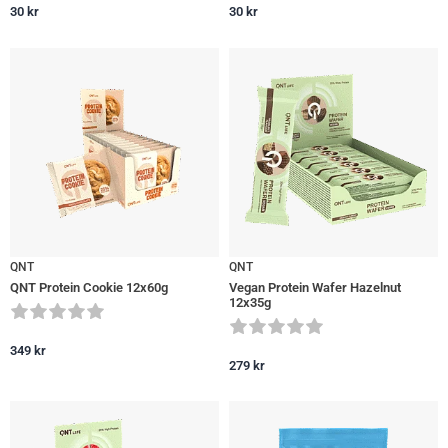
30
kr
30
kr
QNT
QNT
QNT Protein Cookie 12x60g
Vegan Protein Wafer Hazelnut
12x35g
349
kr
279
kr