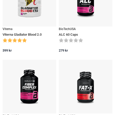
Viterna
BioTechUSA
Viterna Gladiator Blood 2.0
ALC 60 Caps
399
kr
279
kr