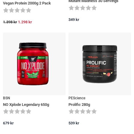
Mutant Madness 30 Servings
Vegan Protein 2000g 2 Pack
349
kr
1.398
kr
1.298
kr
BSN
PEScience
NO Xplode Legendary 650g
Prolific 280g
679
kr
539
kr