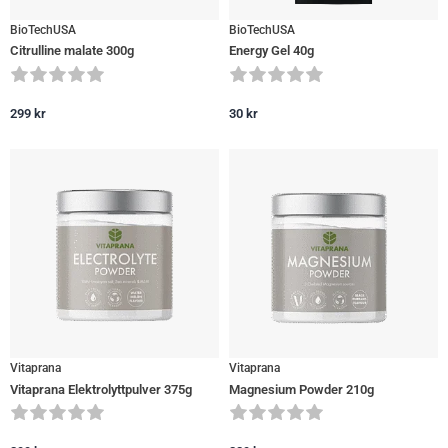
BioTechUSA
BioTechUSA
Citrulline malate 300g
Energy Gel 40g
299
kr
30
kr
Vitaprana
Vitaprana
Vitaprana Elektrolyttpulver 375g
Magnesium Powder 210g