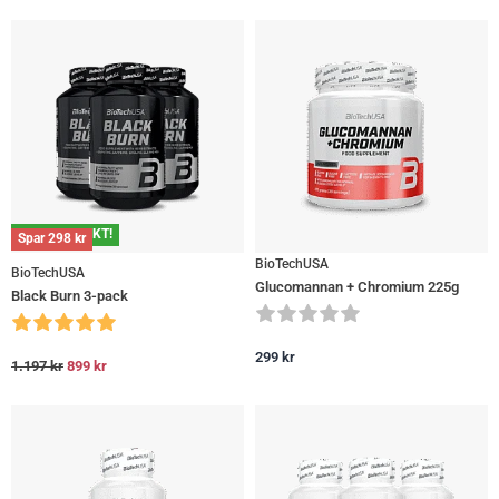
GRATIS FRAKT!
Spar
298
kr
BioTechUSA
BioTechUSA
Glucomannan + Chromium 225g
Black Burn 3-pack
299
kr
1.197
kr
899
kr