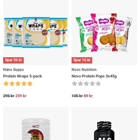
Spar
56
kr
Spar
16
kr
Näno Supps
Novo Nutrition
Protein Wraps 5-pack
Novo Protein Pops 3x45g
295
kr
239
kr
105
kr
89
kr