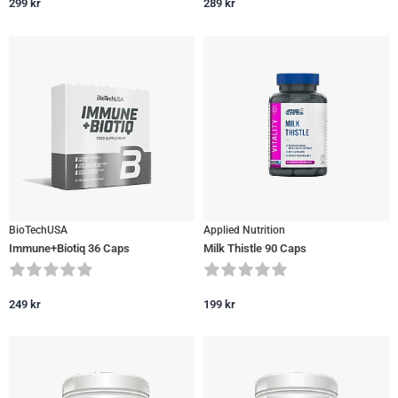
299
kr
289
kr
BioTechUSA
Applied Nutrition
Immune+Biotiq 36 Caps
Milk Thistle 90 Caps
249
kr
199
kr