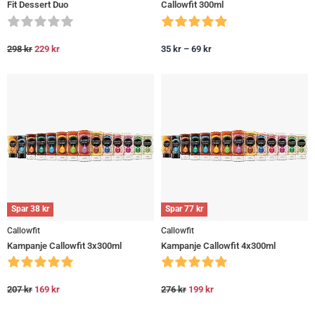
Fit Dessert Duo
Callowfit 300ml
298
kr
229
kr
35
kr
–
69
kr
Spar
38
kr
Spar
77
kr
Callowfit
Callowfit
Kampanje Callowfit 3x300ml
Kampanje Callowfit 4x300ml
207
kr
169
kr
276
kr
199
kr