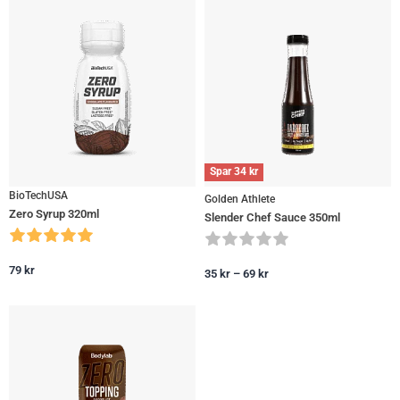
Spar
34
kr
BioTechUSA
Golden Athlete
Zero Syrup 320ml
Slender Chef Sauce 350ml
79
kr
35
kr
–
69
kr