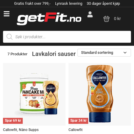
Gratis frakt over 799,- Lynrask levering 30 dager åpent kjøp
0 kr
Standard sortering
Lavkalori sauser
7 Produkter
Spar
69
kr
Spar
34
kr
Callowfit, Näno Supps
Callowfit