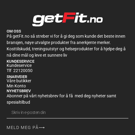
OM OSS
På getFit.no så streber vi for å gi deg som kunde det beste innen
bransjen, nøye utvalgte produkter fra anerkjente merker.
Kosttilskudd, treningsutstyr og helseprodukter for å hjelpe deg å
nå dine mål og leve et sunnere liv
KUNDESERVICE
Kundeservice
Tlf 22120050
SNARVEIER
Våre butikker
Min Konto
NYHETSBREV
Abonner på vårt nyhetsbrev for å få med deg nyheter samt
spesialtilbud
MELD MEG PÅ⟶