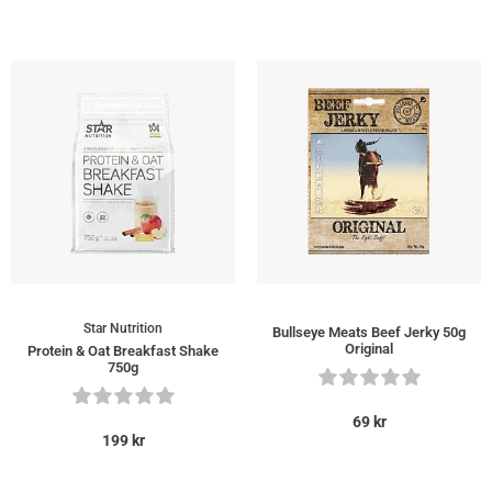
Star Nutrition
Bullseye Meats Beef Jerky 50g
Original
Protein & Oat Breakfast Shake
750g
69
kr
199
kr