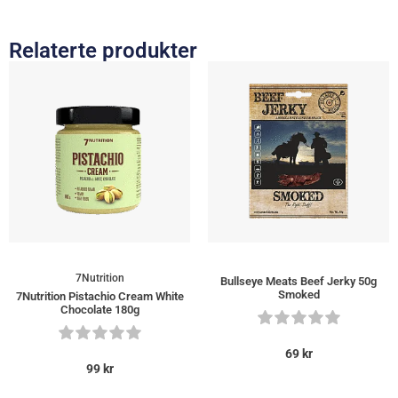
Relaterte produkter
7Nutrition
Bullseye Meats Beef Jerky 50g
Smoked
7Nutrition Pistachio Cream White
Chocolate 180g
69
kr
99
kr