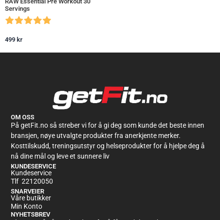
RAW Essential Pre Workout 30
Servings
499
kr
OM OSS
På getFit.no så streber vi for å gi deg som kunde det beste innen
bransjen, nøye utvalgte produkter fra anerkjente merker.
Kosttilskudd, treningsutstyr og helseprodukter for å hjelpe deg å
nå dine mål og leve et sunnere liv
KUNDESERVICE
Kundeservice
Tlf 22120050
SNARVEIER
Våre butikker
Min Konto
NYHETSBREV