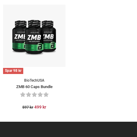
Spar
98
kr
BioTechUSA
ZMB 60 Caps Bundle
499
kr
597
kr