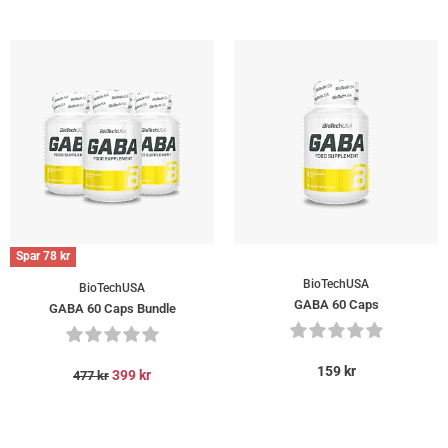
Spar
78
kr
BioTechUSA
BioTechUSA
GABA 60 Caps
GABA 60 Caps Bundle
159
kr
399
kr
477
kr