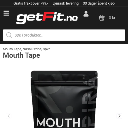
Gratis frakt over 799,- Lynrask levering 30 dager åpent kjøp
0 kr
Mouth Tape
,
Nasal Strips
,
Søvn
Mouth Tape