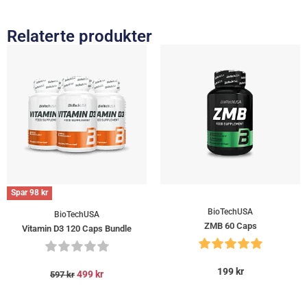
Relaterte produkter
Spar
98
kr
BioTechUSA
BioTechUSA
ZMB 60 Caps
Vitamin D3 120 Caps Bundle
199
kr
499
kr
597
kr