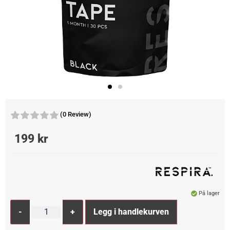
(0 Review)
199
kr
På lager
Alternative:
-
+
Legg i handlekurven