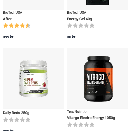
BioTechUSA
BioTechUSA
After
Energy Gel 40g
399
kr
30
kr
Trec Nutrition
Daily Reds 250g
Vitargo Electro Energy 1050g