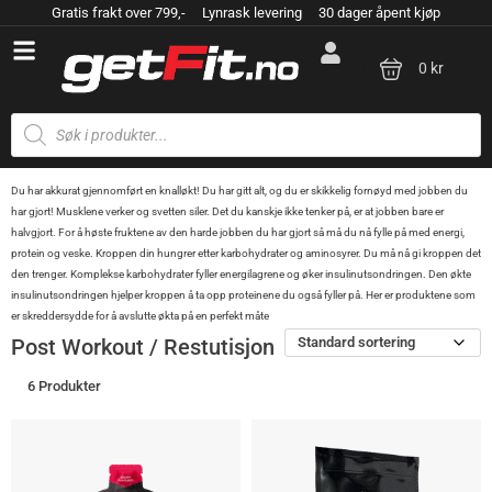
Gratis frakt over 799,- Lynrask levering 30 dager åpent kjøp
0 kr
Du har akkurat gjennomført en knalløkt! Du har gitt alt, og du er skikkelig fornøyd med jobben du
har gjort! Musklene verker og svetten siler. Det du kanskje ikke tenker på, er at jobben bare er
halvgjort. For å høste fruktene av den harde jobben du har gjort så må du nå fylle på med energi,
protein og veske. Kroppen din hungrer etter karbohydrater og aminosyrer. Du må nå gi kroppen det
den trenger. Komplekse karbohydrater fyller energilagrene og øker insulinutsondringen. Den økte
insulinutsondringen hjelper kroppen å ta opp proteinene du også fyller på. Her er produktene som
er skreddersydde for å avslutte økta på en perfekt måte
Standard sortering
Post Workout / Restutisjon
6 Produkter