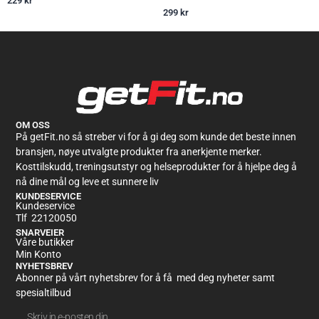
229
kr
299
kr
OM OSS
På getFit.no så streber vi for å gi deg som kunde det beste innen
bransjen, nøye utvalgte produkter fra anerkjente merker.
Kosttilskudd, treningsutstyr og helseprodukter for å hjelpe deg å
nå dine mål og leve et sunnere liv
KUNDESERVICE
Kundeservice
Tlf 22120050
SNARVEIER
Våre butikker
Min Konto
NYHETSBREV
Abonner på vårt nyhetsbrev for å få med deg nyheter samt
spesialtilbud