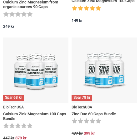
Calsium Zink Magnesium 100 Caps
Calcium Zinc Magnesium from
organic sources 90 Caps
149
kr
249
kr
Spar
68
kr
Spar
78
kr
BioTechUSA
BioTechUSA
Calsium Zink Magnesium 100 Caps
Zinc Duo 60 Caps Bundle
Bundle
477
kr
399
kr
447
kr
379
kr