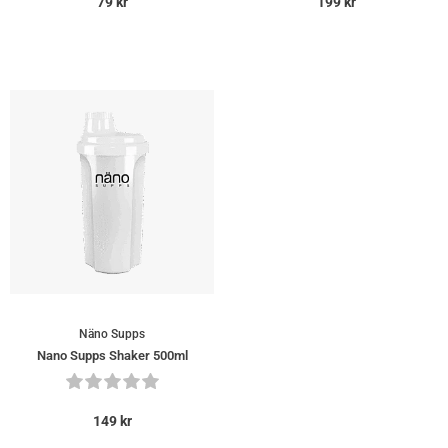
79
kr
199
kr
Näno Supps
Nano Supps Shaker 500ml
149
kr