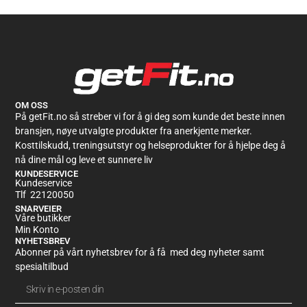
Kundevurderinger
Smartshake Original2GO 600ml
Sekine Mortensen
Rating: 5/5
Kjempefornøyd
Kjempefornøyd med produktene jeg kjøpte og syntes det var av god kvalitet!
OM OSS
Tue Jul 09 2024 06:02:00 GMT+0000 (Coordinated Universal Time)
På getFit.no så streber vi for å gi deg som kunde det beste innen
bransjen, nøye utvalgte produkter fra anerkjente merker.
Kosttilskudd, treningsutstyr og helseprodukter for å hjelpe deg å
nå dine mål og leve et sunnere liv
KUNDESERVICE
Kundeservice
Tlf 22120050
SNARVEIER
Våre butikker
Min Konto
NYHETSBREV
Abonner på vårt nyhetsbrev for å få med deg nyheter samt
spesialtilbud