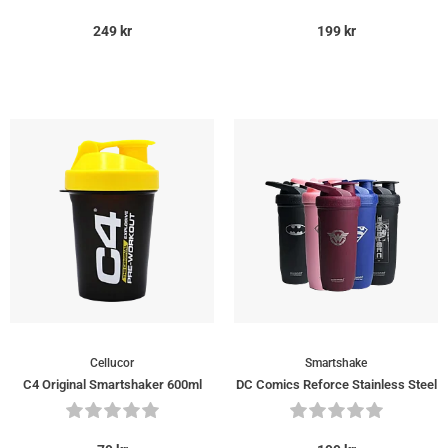
249
kr
199
kr
Cellucor
Smartshake
C4 Original Smartshaker 600ml
DC Comics Reforce Stainless Steel