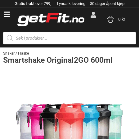
Gratis frakt over 799,- Lynrask levering 30 dager åpent kjøp
0 kr
Shaker / Flaske
Smartshake Original2GO 600ml