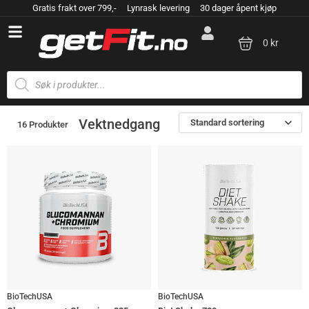
Gratis frakt over 799,- Lynrask levering 30 dager åpent kjøp
0 kr
Vektnedgang
Standard sortering
16 Produkter
BioTechUSA
BioTechUSA