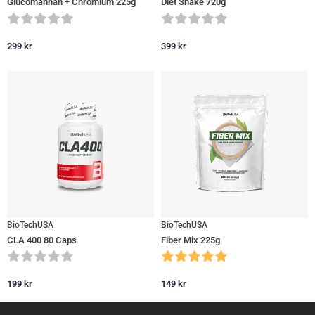
Glucomannan + Chromium 225g
Diet Shake 720g
299
kr
399
kr
BioTechUSA
BioTechUSA
CLA 400 80 Caps
Fiber Mix 225g
199
kr
149
kr