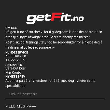
OM OSS
På getFit.no så streber vi for å gi deg som kunde det beste innen
bransjen, nøye utvalgte produkter fra anerkjente merker.
Kosttilskudd, treningsutstyr og helseprodukter for å hjelpe deg å
nå dine mål og leve et sunnere liv
KUNDESERVICE
Kundeservice
Tlf 22120050
SNARVEIER
Våre butikker
Min Konto
NYHETSBREV
Abonner på vårt nyhetsbrev for å få med deg nyheter samt
spesialtilbud
MELD MEG PÅ⟶